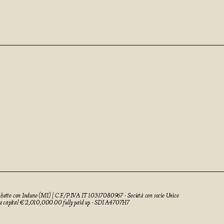
cchetto con Induno (MI) | C.F./P.IVA IT 10317080967 - Società con socio Unico
re capital € 2,010,000.00 fully paid up - SDI A4707H7